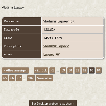
Vladimir Lapaev
Vladimir Lapaev.jpg
Dateiname
188.62k
Dateigröße
1459 x 1729
Größe
Vladimir Lapaev
Verknüpft mit
Lapaev F61
Alben
» Alles anzeigen
«Zurück
«1
...
59
60
61
62
63
64
65
66
67
...
98»
Vorwärts»
Zur Desktop-Webseite wechseln