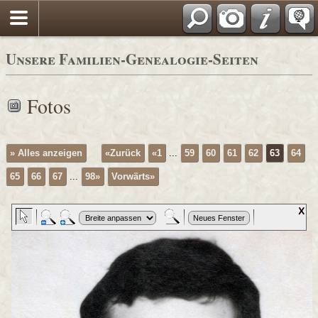
Unsere Familien-Genealogie-Seiten
Fotos
» Alles anzeigen
«Zurück
«1
...
59
60
61
62
63
64
65
66
67
...
98»
Vorwärts»