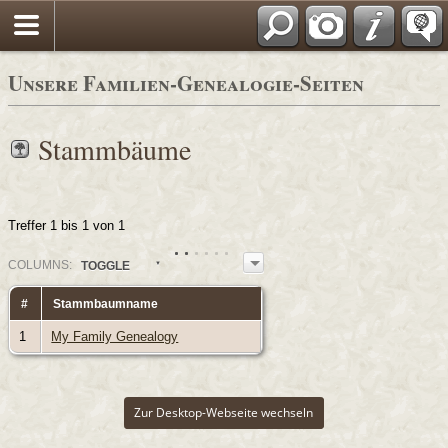
Unsere Familien-Genealogie-Seiten
Stammbäume
Treffer 1 bis 1 von 1
COL
UMN
S:
TOGGLE
#
Stammbaumname
1
My Family Genealogy
Zur Desktop-Webseite wechseln