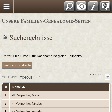
Unsere Familien-Genealogie-Seiten
Suchergebnisse
Treffer 1 bis 5 von 5 für Nachname ist gleich Pelipenko
Verbreitungskarte
COL
UMN
S:
TOGGLE
#
Name
1
Pelipenko, Maxim
2
Pelipenko, Nikolay
3
Pelipenko, Valerian