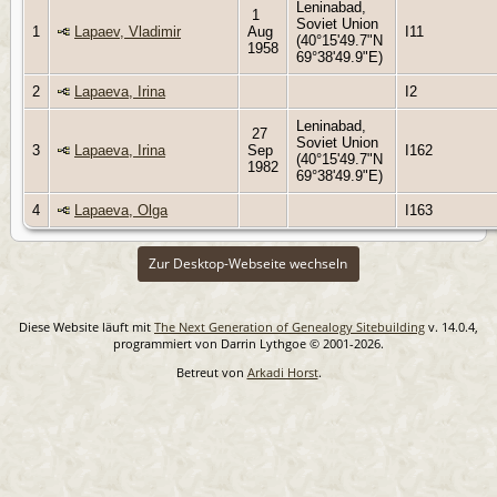
Leninabad,
1
Soviet Union
1
Lapaev, Vladimir
Aug
I11
(40°15'49.7"N
1958
69°38'49.9"E)
2
Lapaeva, Irina
I2
Leninabad,
27
Soviet Union
3
Lapaeva, Irina
Sep
I162
(40°15'49.7"N
1982
69°38'49.9"E)
4
Lapaeva, Olga
I163
Zur Desktop-Webseite wechseln
Diese Website läuft mit
The Next Generation of Genealogy Sitebuilding
v. 14.0.4,
programmiert von Darrin Lythgoe © 2001-2026.
Betreut von
Arkadi Horst
.