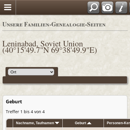
Unsere Familien-Genealogie-Seiten
Leninabad, Soviet Union
(40°15'49.7"N 69°38'49.9"E)
Geburt
Treffer 1 bis 4 von 4
Nachname, Taufnamen
Geburt
Personen-Ke