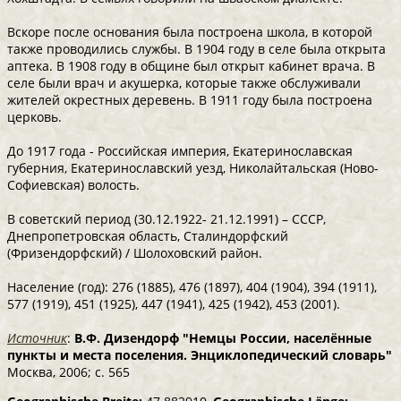
Вскоре после основания была построена школа, в которой
также проводились службы. В 1904 году в селе была открыта
аптека. В 1908 году в общине был открыт кабинет врача. В
селе были врач и акушерка, которые также обслуживали
жителей окрестных деревень. В 1911 году была построена
церковь.
До 1917 года - Российская империя, Екатеринославская
губерния, Екатеринославский уезд, Николайтальская (Ново-
Софиевская) волость.
В советский период (30.12.1922- 21.12.1991) – СССР,
Днепропетровская область, Сталиндорфский
(Фризендорфский) / Шолоховский район.
Население (год): 276 (1885), 476 (1897), 404 (1904), 394 (1911),
577 (1919), 451 (1925), 447 (1941), 425 (1942), 453 (2001).
Источник
:
В.Ф. Дизендорф "Немцы России, населённые
пункты и места поселения. Энциклопедический словарь"
Москва, 2006; с. 565