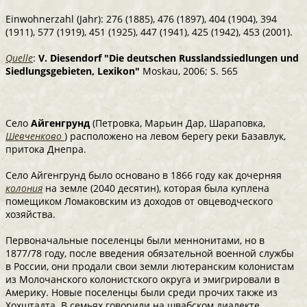
Einwohnerzahl (Jahr): 276 (1885), 476 (1897), 404 (1904), 394
(1911), 577 (1919), 451 (1925), 447 (1941), 425 (1942), 453 (2001).
Quelle
:
V. Diesendorf "Die deutschen Russlandssiedlungen und
Siedlungsgebieten, Lexikon"
Мoskau, 2006; S. 565
Село
Айгенгрунд
(Петровка, Марьин Дар, Шараповка,
Шевченково
) расположено на левом берегу реки Базавлук,
притока Днепра.
Село Айгенгрунд было основано в 1866 году как дочерняя
колония
на земле (2040 десятин), которая была куплена
помещиком Ломаковским из доходов от овцеводческого
хозяйства.
Первоначальные поселенцы были меннонитами, но в
1877/78 году, после введения обязательной военной службы
в России, они продали свои земли лютеранским колонистам
из Молочанского колонистского округа и эмигрировали в
Америку. Новые поселенцы были среди прочих также из
Хохштадта. В семьях говорили на швабском диалекте.