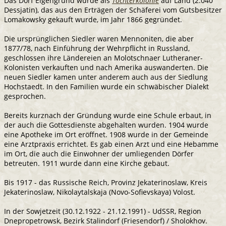
Das Dorf Eigengrund wurde als
Tochterkolonie
auf Land (2.040
Dessjatin), das aus den Erträgen der Schäferei vom Gutsbesitzer
Lomakowsky gekauft wurde, im Jahr 1866 gegründet.
Die ursprünglichen Siedler waren Mennoniten, die aber
1877/78, nach Einführung der Wehrpflicht in Russland,
geschlossen ihre Ländereien an Molotschnaer Lutheraner-
Kolonisten verkauften und nach Amerika auswanderten. Die
neuen Siedler kamen unter anderem auch aus der Siedlung
Hochstaedt. In den Familien wurde ein schwäbischer Dialekt
gesprochen.
Bereits kurznach der Gründung wurde eine Schule erbaut, in
der auch die Gottesdienste abgehalten wurden. 1904 wurde
eine Apotheke im Ort eröffnet. 1908 wurde in der Gemeinde
eine Arztpraxis errichtet. Es gab einen Arzt und eine Hebamme
im Ort, die auch die Einwohner der umliegenden Dörfer
betreuten. 1911 wurde dann eine Kirche gebaut.
Bis 1917 - das Russische Reich, Provinz Jekaterinoslaw, Kreis
Jekaterinoslaw, Nikolaytalskaja (Novo-Sofievskaya) Volost.
In der Sowjetzeit (30.12.1922 - 21.12.1991) - UdSSR, Region
Dnepropetrowsk, Bezirk Stalindorf (Friesendorf) / Sholokhov.