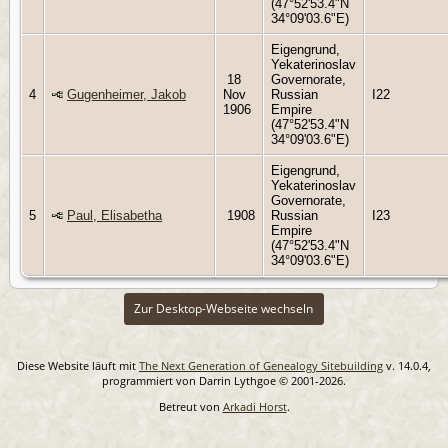
(47°52'53.4"N
34°09'03.6"E)
Eigengrund,
Yekaterinoslav
18
Governorate,
4
Gugenheimer, Jakob
Nov
Russian
I22
1906
Empire
(47°52'53.4"N
34°09'03.6"E)
Eigengrund,
Yekaterinoslav
Governorate,
5
Paul, Elisabetha
1908
Russian
I23
Empire
(47°52'53.4"N
34°09'03.6"E)
Zur Desktop-Webseite wechseln
Diese Website läuft mit
The Next Generation of Genealogy Sitebuilding
v. 14.0.4,
programmiert von Darrin Lythgoe © 2001-2026.
Betreut von
Arkadi Horst
.