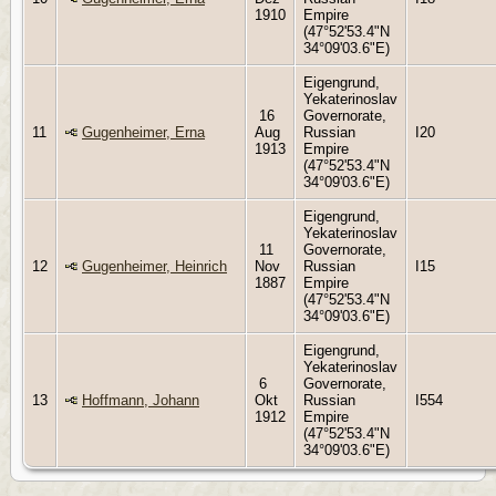
1910
Empire
(47°52'53.4"N
34°09'03.6"E)
Eigengrund,
Yekaterinoslav
16
Governorate,
11
Gugenheimer, Erna
Aug
Russian
I20
1913
Empire
(47°52'53.4"N
34°09'03.6"E)
Eigengrund,
Yekaterinoslav
11
Governorate,
12
Gugenheimer, Heinrich
Nov
Russian
I15
1887
Empire
(47°52'53.4"N
34°09'03.6"E)
Eigengrund,
Yekaterinoslav
6
Governorate,
13
Hoffmann, Johann
Okt
Russian
I554
1912
Empire
(47°52'53.4"N
34°09'03.6"E)