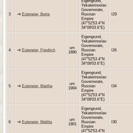
Eigengrund,
Yekaterinoslav
Governorate,
3
Euteneier, Berta
Russian
I29
Empire
(47°52'53.4"N
34°09'03.6"E)
Eigengrund,
Yekaterinoslav
Governorate,
um
4
Euteneier, Friedrich
Russian
I26
1890
Empire
(47°52'53.4"N
34°09'03.6"E)
Eigengrund,
Yekaterinoslav
Governorate,
um
5
Euteneier, Martha
Russian
I34
1904
Empire
(47°52'53.4"N
34°09'03.6"E)
Eigengrund,
Yekaterinoslav
Governorate,
um
6
Euteneier, Melitta
Russian
I30
1901
Empire
(47°52'53.4"N