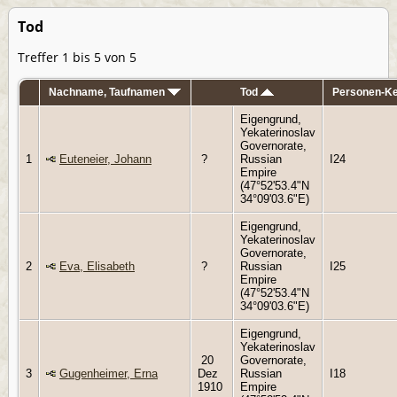
Tod
Treffer 1 bis 5 von 5
Nachname, Taufnamen
Tod
Personen-K
Eigengrund,
Yekaterinoslav
Governorate,
1
Euteneier, Johann
?
Russian
I24
Empire
(47°52'53.4"N
34°09'03.6"E)
Eigengrund,
Yekaterinoslav
Governorate,
2
Eva, Elisabeth
?
Russian
I25
Empire
(47°52'53.4"N
34°09'03.6"E)
Eigengrund,
Yekaterinoslav
20
Governorate,
3
Gugenheimer, Erna
Dez
Russian
I18
1910
Empire