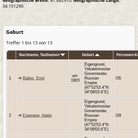
Geographische Breite:
47.882910,
Geographische Länge:
34.151290
Geburt
Treffer 1 bis 13 von 13
Nachname, Taufnamen
Geburt
Personen-K
Eigengrund,
Yekaterinoslav
Governorate,
um
1
Balles, Emil
Russian
I35
1903
Empire
(47°52'53.4"N
34°09'03.6"E)
Eigengrund,
Yekaterinoslav
Governorate,
2
Euteneier, Adele
Russian
I28
Empire
(47°52'53.4"N
34°09'03.6"E)