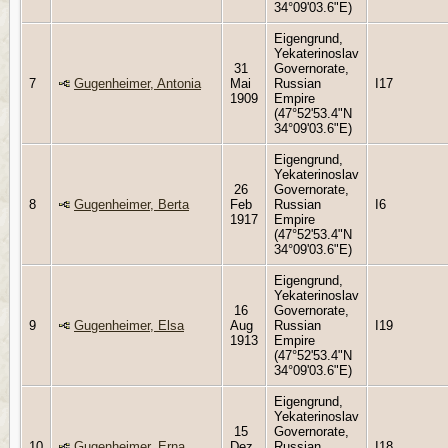
34°09'03.6"E)
Eigengrund,
Yekaterinoslav
31
Governorate,
7
Gugenheimer, Antonia
Mai
Russian
I17
1909
Empire
(47°52'53.4"N
34°09'03.6"E)
Eigengrund,
Yekaterinoslav
26
Governorate,
8
Gugenheimer, Berta
Feb
Russian
I6
1917
Empire
(47°52'53.4"N
34°09'03.6"E)
Eigengrund,
Yekaterinoslav
16
Governorate,
9
Gugenheimer, Elsa
Aug
Russian
I19
1913
Empire
(47°52'53.4"N
34°09'03.6"E)
Eigengrund,
Yekaterinoslav
15
Governorate,
10
Gugenheimer, Erna
Dez
Russian
I18