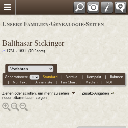
Unsere Familien-Genealogie-Seiten
Balthasar Sickinger
1761 - 1831 (70 Jahre)
Generationen:
Standard
|
Vertikal
|
Kompakt
|
Rahmen
|
Nur Text
|
Ahnenliste
|
Fan Chart
|
Medien
|
PDF
Ziehen oder scrollen, um mehr zu sehen
= Zusatz-Angaben
=
neuen Stammbaum zeigen