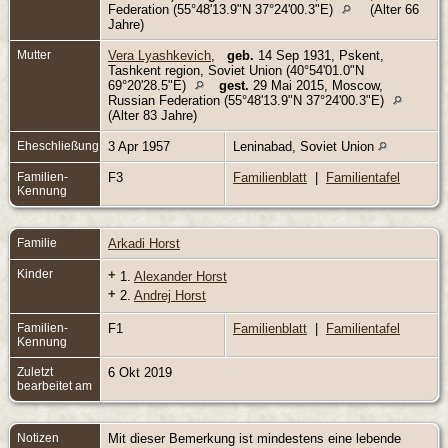
Federation (55°48'13.9"N 37°24'00.3"E)
(Alter 66
Jahre)
Mutter
Vera Lyashkevich
,
geb.
14 Sep 1931, Pskent,
Tashkent region, Soviet Union (40°54'01.0"N
69°20'28.5"E)
gest.
29 Mai 2015, Moscow,
Russian Federation (55°48'13.9"N 37°24'00.3"E)
(Alter 83 Jahre)
Eheschließung
3 Apr 1957
Leninabad, Soviet Union
Familien-
F3
Familienblatt
|
Familientafel
Kennung
Familie
Arkadi Horst
Kinder
+
1.
Alexander Horst
+
2.
Andrej Horst
Familien-
F1
Familienblatt
|
Familientafel
Kennung
Zuletzt
6 Okt 2019
bearbeitet am
Notizen
Mit dieser Bemerkung ist mindestens eine lebende