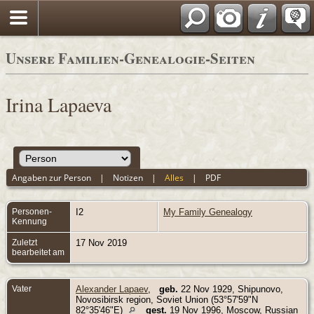
Unsere Familien-Genealogie-Seiten
Irina Lapaeva
Angaben zur Person
|
Notizen
|
Alles
|
PDF
Personen-
I2
My Family Genealogy
Kennung
Zuletzt
17 Nov 2019
bearbeitet am
Vater
Alexander Lapaev
,
geb.
22 Nov 1929, Shipunovo,
Novosibirsk region, Soviet Union (53°57'59"N
82°35'46"E)
gest.
19 Nov 1996, Moscow, Russian