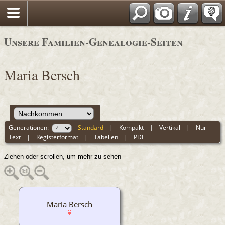
Unsere Familien-Genealogie-Seiten
Maria Bersch
Generationen:
Standard
|
Kompakt
|
Vertikal
|
Nur
Text
|
Registerformat
|
Tabellen
|
PDF
Ziehen oder scrollen, um mehr zu sehen
Maria Bersch